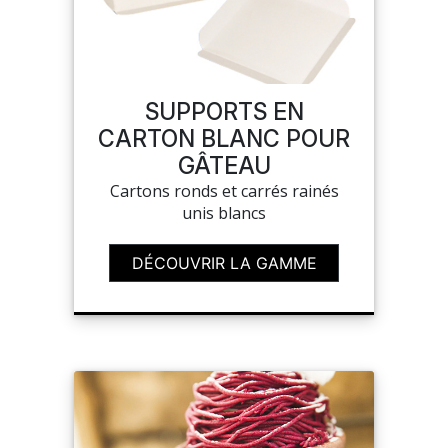
MON COMPTE
SUPPORTS EN
MES LISTES
CARTON BLANC POUR
GÂTEAU
MA COMMANDE
Cartons ronds et carrés rainés
unis blancs
DÉCOUVRIR LA GAMME
CHEF'S LIST
PORTAIL
SUR-MESURE