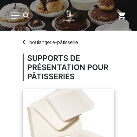
PETIT MATÉRIEL
boulangerie-pâtisserie
ARTS DE LA TABLE
SUPPORTS DE
PRÉSENTATION POUR
USAGE UNIQUE
PÂTISSERIES
MARQUES
NOUVEAUTÉS
SAV