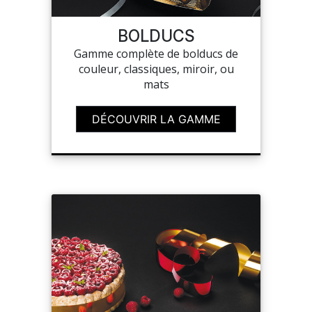
BOLDUCS
MON COMPTE
Gamme complète de bolducs de
couleur, classiques, miroir, ou
MES LISTES
mats
MA COMMANDE
DÉCOUVRIR LA GAMME
CHEF'S LIST
PORTAIL
SUR-MESURE