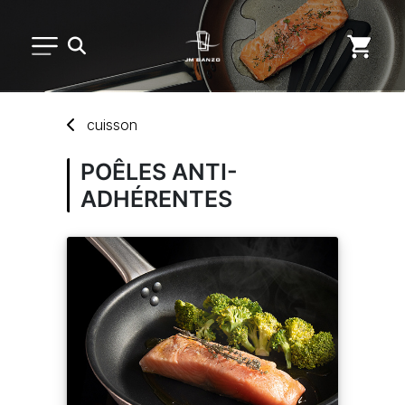
PETIT MATÉRIEL
cuisson
ARTS DE LA TABLE
POÊLES ANTI-
ADHÉRENTES
USAGE UNIQUE
MARQUES
NOUVEAUTÉS
SAV