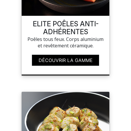
MON COMPTE
ELITE POÊLES ANTI-
ADHÉRENTES
MES LISTES
Poêles tous feux. Corps aluminium
et revêtement céramique.
MA COMMANDE
DÉCOUVRIR LA GAMME
CHEF'S LIST
PORTAIL
SUR-MESURE