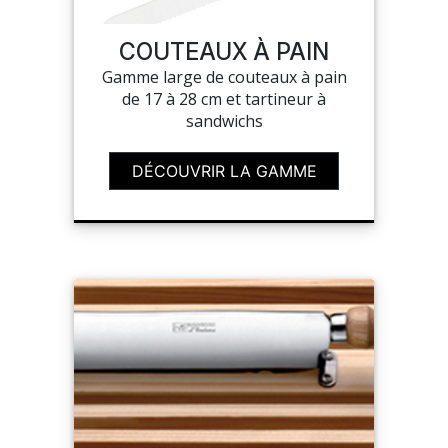
COUTEAUX À PAIN
MON COMPTE
Gamme large de couteaux à pain
de 17 à 28 cm et tartineur à
MES LISTES
sandwichs
MA COMMANDE
DÉCOUVRIR LA GAMME
CHEF'S LIST
PORTAIL
SUR-MESURE