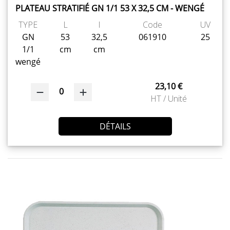
PLATEAU STRATIFIÉ GN 1/1 53 X 32,5 CM - WENGÉ
TYPE
L
l
Code
UV
GN
53
32,5
061910
25
1/1
cm
cm
wengé
23,10 €
0
HT / Unité
DÉTAILS