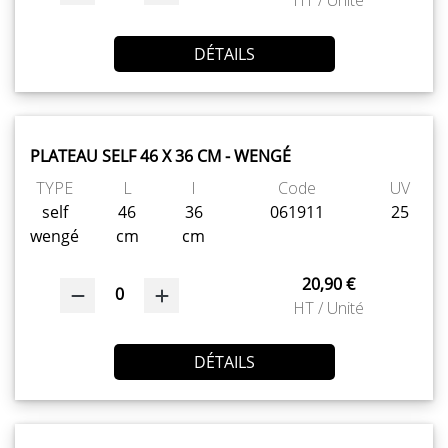
DÉTAILS
PLATEAU SELF 46 X 36 CM - WENGÉ
TYPE
L
l
Code
UV
self
46
36
061911
25
wengé
cm
cm
20,90 €
0
HT / Unité
DÉTAILS