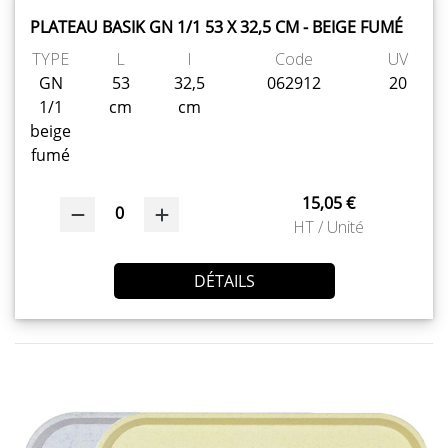
PLATEAU BASIK GN 1/1 53 X 32,5 CM - BEIGE FUMÉ
TYPE
L
l
Code
UV
GN
53
32,5
062912
20
1/1
cm
cm
beige
fumé
15,05 €
0
HT / Unité
DÉTAILS