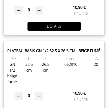
10,90 €
0
HT / Unité
DÉTAILS
PLATEAU BASIK GN 1/2 32.5 X 26.5 CM - BEIGE FUMÉ
TYPE
L
l
Code
UV
GN
32,5
26,5
062910
20
1/2
cm
cm
beige
fumé
10,90 €
0
HT / Unité