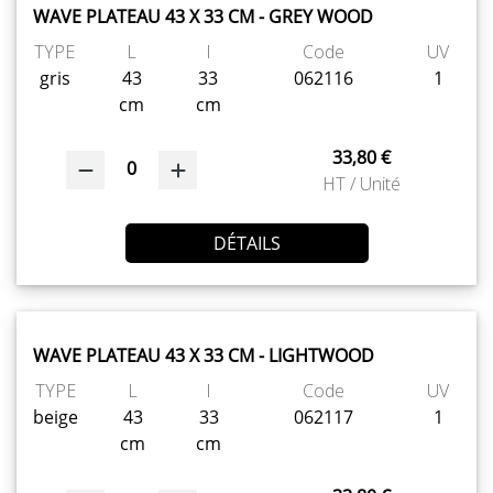
WAVE PLATEAU 43 X 33 CM - GREY WOOD
TYPE
L
l
Code
UV
gris
43
33
062116
1
cm
cm
33,80 €
0
HT / Unité
DÉTAILS
WAVE PLATEAU 43 X 33 CM - LIGHTWOOD
TYPE
L
l
Code
UV
beige
43
33
062117
1
cm
cm