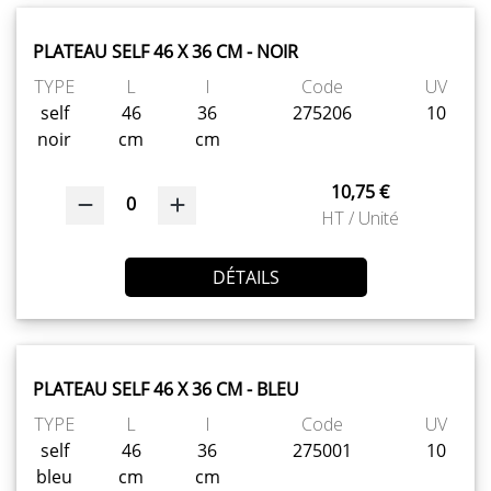
PLATEAU SELF 46 X 36 CM - NOIR
TYPE
L
l
Code
UV
self
46
36
275206
10
noir
cm
cm
10,75 €
0
HT / Unité
DÉTAILS
PLATEAU SELF 46 X 36 CM - BLEU
TYPE
L
l
Code
UV
self
46
36
275001
10
bleu
cm
cm