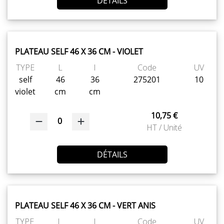
DÉTAILS
PLATEAU SELF 46 X 36 CM - VIOLET
TYPE
L
l
Code
UV
self
46
36
275201
10
violet
cm
cm
10,75 €
0
HT / Unité
DÉTAILS
PLATEAU SELF 46 X 36 CM - VERT ANIS
TYPE
L
l
Code
UV