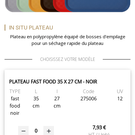
MON COMPTE
IN SITU PLATEAU
MES LISTES
Plateau en polypropylène équipé de bosses d'empilage
pour un séchage rapide du plateau
MA COMMANDE
CHOISISSEZ VOTRE MODÈLE
PLATEAU FAST FOOD 35 X 27 CM - NOIR
CHEF'S LIST
TYPE
L
l
Code
UV
fast
35
27
275006
12
food
cm
cm
PORTAIL
noir
7,93 €
SUR-MESURE
0
HT / Unité