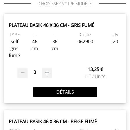
CHOISISSEZ VOTRE MODÈLE
PLATEAU BASIK 46 X 36 CM - GRIS FUMÉ
TYPE
L
l
Code
UV
self
46
36
062900
20
gris
cm
cm
fumé
13,25 €
0
HT / Unité
DÉTAILS
PLATEAU BASIK 46 X 36 CM - BEIGE FUMÉ