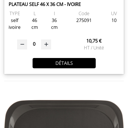
PLATEAU SELF 46 X 36 CM - IVOIRE
TYPE
L
l
Code
UV
self
46
36
275091
10
ivoire
cm
cm
10,75 €
0
HT / Unité
DÉTAILS