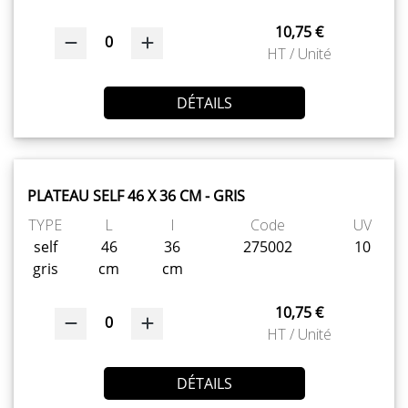
10,75 €
0
HT / Unité
DÉTAILS
PLATEAU SELF 46 X 36 CM - GRIS
TYPE
L
l
Code
UV
self
46
36
275002
10
gris
cm
cm
10,75 €
0
HT / Unité
DÉTAILS