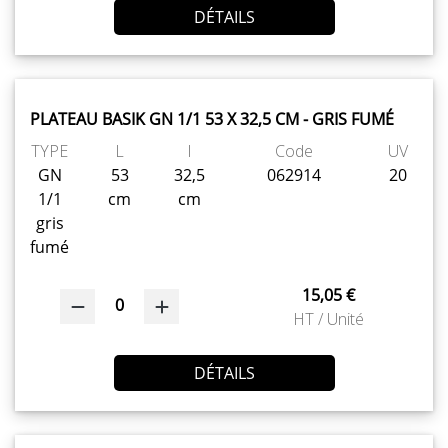
DÉTAILS
PLATEAU BASIK GN 1/1 53 X 32,5 CM - GRIS FUMÉ
TYPE
L
l
Code
UV
GN
53
32,5
062914
20
1/1
cm
cm
gris
fumé
15,05 €
0
HT / Unité
DÉTAILS