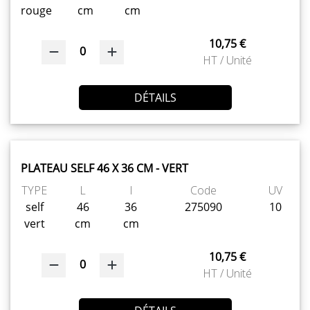
rouge
cm
cm
10,75 €
0
HT / Unité
DÉTAILS
PLATEAU SELF 46 X 36 CM - VERT
TYPE
L
l
Code
UV
self
46
36
275090
10
vert
cm
cm
10,75 €
0
HT / Unité