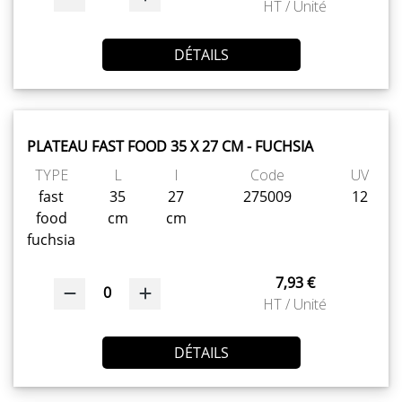
HT / Unité
DÉTAILS
PLATEAU FAST FOOD 35 X 27 CM - FUCHSIA
TYPE
L
l
Code
UV
fast
35
27
275009
12
food
cm
cm
fuchsia
7,93 €
0
HT / Unité
DÉTAILS