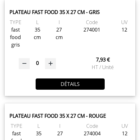
PLATEAU FAST FOOD 35 X 27 CM - GRIS
TYPE
L
l
Code
UV
fast
35
27
274001
12
food
cm
cm
gris
7,93 €
0
HT / Unité
DÉTAILS
PLATEAU FAST FOOD 35 X 27 CM - ROUGE
TYPE
L
l
Code
UV
fast
35
27
274004
12