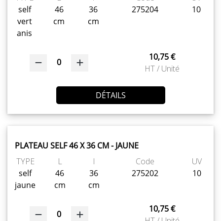
self
46
36
275204
10
vert
cm
cm
anis
10,75 €
0
HT / Unité
DÉTAILS
PLATEAU SELF 46 X 36 CM - JAUNE
TYPE
L
l
Code
UV
self
46
36
275202
10
jaune
cm
cm
10,75 €
0
HT / Unité