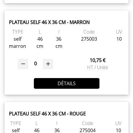
PLATEAU SELF 46 X 36 CM - MARRON
TYPE
L
l
Code
UV
self
46
36
275003
10
marron
cm
cm
10,75 €
0
HT / Unité
DÉTAILS
PLATEAU SELF 46 X 36 CM - ROUGE
TYPE
L
l
Code
UV
self
46
36
275004
10