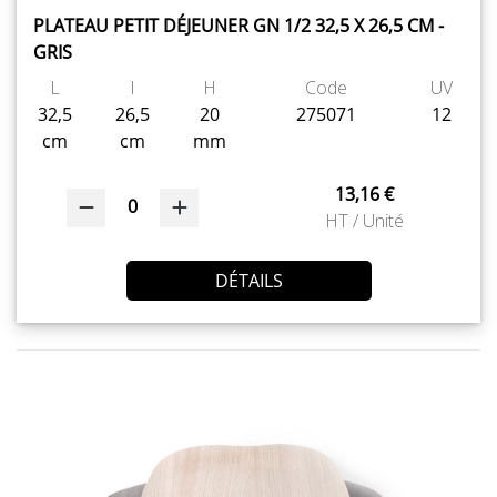
PLATEAU PETIT DÉJEUNER GN 1/2 32,5 X 26,5 CM -
GRIS
L
l
H
Code
UV
32,5
26,5
20
275071
12
cm
cm
mm
13,16 €
0
HT / Unité
DÉTAILS