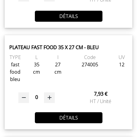
DÉTAILS
PLATEAU FAST FOOD 35 X 27 CM - BLEU
TYPE
L
l
Code
UV
fast
35
27
274005
12
food
cm
cm
bleu
7,93 €
0
HT / Unité
DÉTAILS