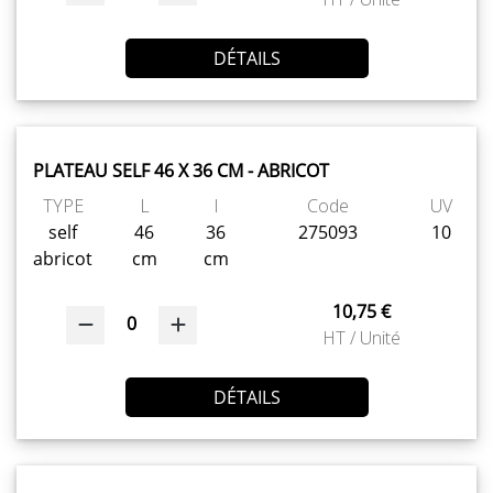
DÉTAILS
PLATEAU SELF 46 X 36 CM - ABRICOT
TYPE
L
l
Code
UV
self
46
36
275093
10
abricot
cm
cm
10,75 €
0
HT / Unité
DÉTAILS