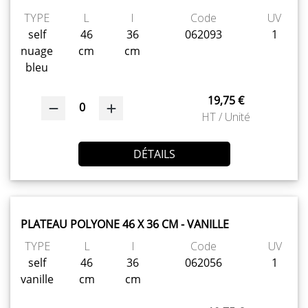
TYPE
L
l
Code
UV
self
46
36
062093
1
nuage
cm
cm
bleu
19,75 €
0
HT / Unité
DÉTAILS
PLATEAU POLYONE 46 X 36 CM - VANILLE
TYPE
L
l
Code
UV
self
46
36
062056
1
vanille
cm
cm