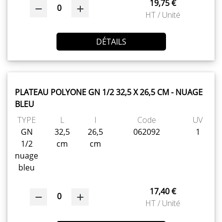
19,75 €
0
HT / Unité
DÉTAILS
PLATEAU POLYONE GN 1/2 32,5 X 26,5 CM - NUAGE
BLEU
TYPE
L
l
Code
UV
GN
32,5
26,5
062092
1
1/2
cm
cm
nuage
bleu
17,40 €
0
HT / Unité