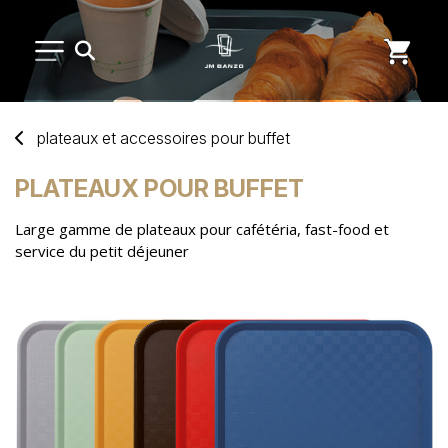
PETIT MATÉRIEL
plateaux
et
accessoires
pour
buffet
ARTS DE LA TABLE
PLATEAUX POUR BUFFET
Large gamme de plateaux pour cafétéria, fast-food et
USAGE UNIQUE
service du petit déjeuner
MARQUES
NOUVEAUTÉS
SAV