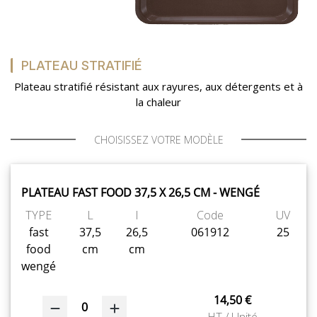
PLATEAU STRATIFIÉ
Plateau stratifié résistant aux rayures, aux détergents et à
la chaleur
CHOISISSEZ VOTRE MODÈLE
PLATEAU FAST FOOD 37,5 X 26,5 CM - WENGÉ
TYPE
L
l
Code
UV
fast
37,5
26,5
061912
25
food
cm
cm
wengé
14,50 €
0
HT / Unité