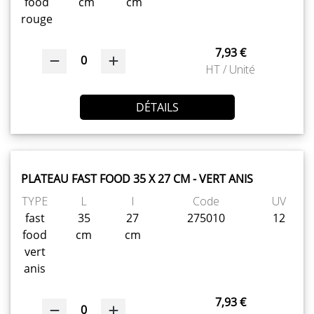
food
cm
cm
rouge
7,93 €
0
HT / Unité
DÉTAILS
PLATEAU FAST FOOD 35 X 27 CM - VERT ANIS
TYPE
L
l
Code
UV
fast
35
27
275010
12
food
cm
cm
vert
anis
7,93 €
0