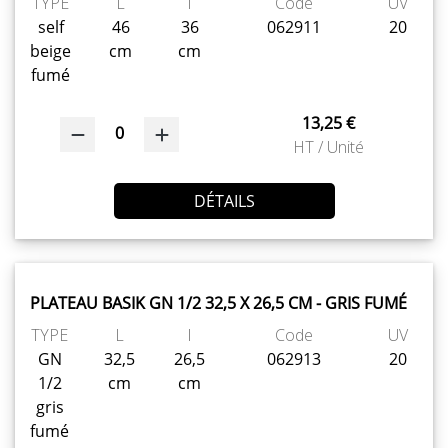
TYPE
L
l
Code
UV
self
46
36
062911
20
beige
cm
cm
fumé
13,25 €
0
HT / Unité
DÉTAILS
PLATEAU BASIK GN 1/2 32,5 X 26,5 CM - GRIS FUMÉ
TYPE
L
l
Code
UV
GN
32,5
26,5
062913
20
1/2
cm
cm
gris
fumé